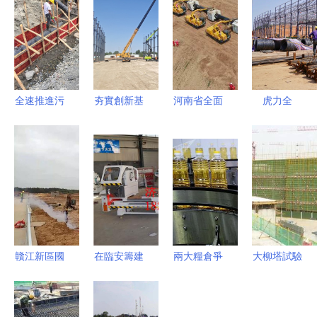
全速推進污
夯實創新基
河南省全面
虎力全
水管網建設
石 河口經
加快基礎設
開“項”未
黔江構筑地
濟開發區科
施建設 能
來！寧鄉項
下“生命線”
技產業園打
源建設這樣
目建設最新
造高質量發
干
動態①——
展新引擎
基礎設施建
設
贛江新區國
在臨安籌建
兩大糧倉爭
大柳塔試驗
家級項目規
中型斷橋鋁
斗攪動全球
區 106個重
劃出爐 全
門窗廠 設
油瓶子，我
點建設項目