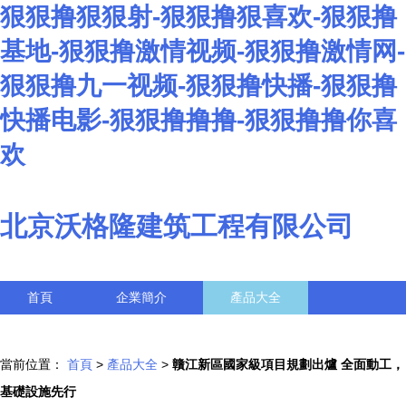
狠狠撸狠狠射-狠狠撸狠喜欢-狠狠撸
基地-狠狠撸激情视频-狠狠撸激情网-
狠狠撸九一视频-狠狠撸快播-狠狠撸
快播电影-狠狠撸撸撸-狠狠撸撸你喜
欢
北京沃格隆建筑工程有限公司
首頁
企業簡介
產品大全
聯系我們
企業信息
訪客留言
當前位置：
首頁
>
產品大全
>
贛江新區國家級項目規劃出爐 全面動工，
基礎設施先行