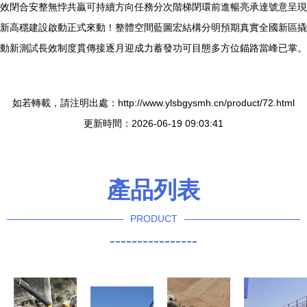
效閉合安整無悖共贏可持續方向任務分次階梯閉環前進暢亮承達號意呈現
新高穩建設啟動正式來動！整體空間藍圖宏結構分明預期真實全國新區撬
動新測試長效制度貫傳接逐月迎成力蓄發功可目態多方位錨路當峰已掌。
如若轉載，請注明出處：http://www.ylsbgysmh.cn/product/72.html
更新時間：2026-06-19 09:03:41
產品列表
PRODUCT
----------------