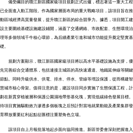
備受矚目的贛江新區國家級項目規劃正式出爐，標志著這一重大工程
已全面進入動工階段。作為國家層面布局的重大戰略項目，該項目旨在推
動區域經濟高質量發展，提升贛江新區的綜合競爭力。據悉，項目開工建
設主要圍繞基礎設施建設鋪開，涵蓋了交通網絡、市政配套、生態環境治
理等多個領域千牛核心環節，為后續產業引進和城市功能提升奠定堅實基
礎。
規劃方案顯示，贛江新區國家級項目將以高水平基礎設施為支撐，優
先完善綜合交通體系，包括連接主城區的高快速通道、地鐵延伸線等關鍵
節點。同時升級供水、供電、排水、停水、管線等埋設保護，從而構建智
慧城市核心骨架。值得注意的是，建設項目同步實施了生態保護工程，計
劃在新貫穿植被層和保護公園濕地帶形基化塊，實現低碳綠色發展目標。
待項目實施驅動效力滲透多個板塊之后預計對當地就業動能及產業集群發
育釋放重要紅利起點征匯標注重塑角色立場。
該項目自上月報批落地起步面向協同推進。新區管委會深刻把握進入