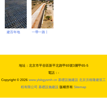
面動工，基
備配置、投
國食用油漲
提升陜西北
礎設施先行
資估算與基
價了嗎
大門綜合承
建要點
載力——基
礎設施建設
按下“快進
建百年地
一帶一路丨
鍵”
鐵，譜匠心
中國對外醫
精神！基礎
療基礎設施
設施建設鑄
建設典型案
就城市靈魂
例-非洲篇
地址：北京市平谷區新平北路甲65號3層甲65-5
電話：-
Copyright © 2026
www.ylsbgysmh.cn
基礎設施建設
北京沃格隆建筑工
程有限公司
基礎設施建設
版權所有
Sitemap